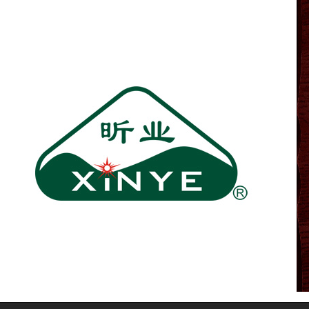
原料及纤维
纱线 & 绳带