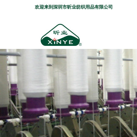
欢迎来到深圳市昕业纺织用品有限公司