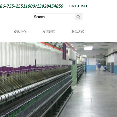
ENGLISH
资讯中心
友情链接
联系方式