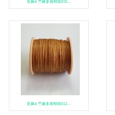
亚麻& 苎麻多股蜡线015…
亚麻& 苎麻多股蜡线012…