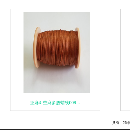
亚麻& 苎麻多股蜡线009…
共有：2