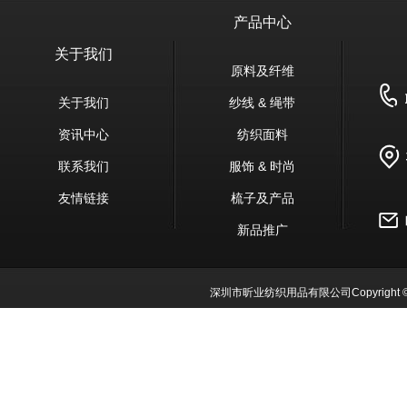
产品中心
关于我们
原料及纤维
关于我们
纱线 & 绳带
资讯中心
纺织面料
联系我们
服饰 & 时尚
友情链接
梳子及产品
新品推广
深圳市昕业纺织用品有限公司Copyright © 2018 All Rig