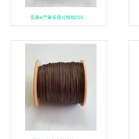
亚麻&苎麻多股过蜡线018…