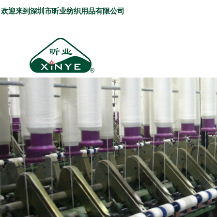
欢迎来到深圳市昕业纺织用品有限公司