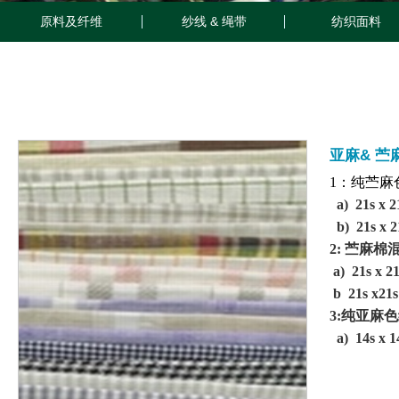
原料及纤维
纱线 & 绳带
纺织面料
亚麻& 苎
1
：纯苎麻
a)
21s x 2
b)
21s x 2
2:
苎麻棉
a)
21s x 21
b
21s x21s
3:
纯亚麻色
a)
14s x 1